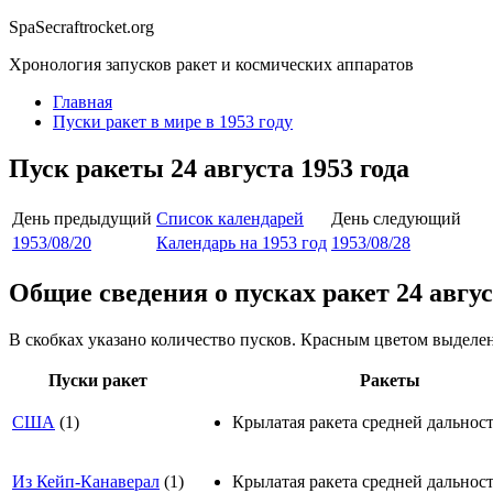
Spa
S
ecraftrocket.org
Хронология запусков ракет и космических аппаратов
Главная
Пуски ракет в мире в 1953 году
Пуск ракеты 24 августа 1953 года
День предыдущий
Список календарей
День следующий
1953/08/20
Календарь на 1953 год
1953/08/28
Общие сведения о пусках ракет 24 авгус
В скобках указано количество пусков. Красным цветом выделе
Пуски ракет
Ракеты
США
(1)
Крылатая ракета средней дальнос
Из Кейп-Канаверал
(1)
Крылатая ракета средней дальност