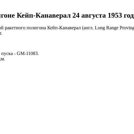
оне Кейп-Канаверал 24 августа 1953 год
ций ракетного полигона Кейп-Канаверал (англ. Long Range Prov
.
 пуска -
GM-11083
.
км.