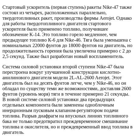
Стартовый ускоритель (первая ступень) ракеты Nike-47 также
состоял из четырех, расположенных параллельно,
твердотопливных ракет, производства фирмы Aerojet. Однако
для работы твердотопливного двигателя стартового
ускорителя было применено топливо, получившее
обозначение K-14. Это топливо горело медленнее, чем
предыдущее топливо К-6 для Nike-46. Тяга была уменьшена с
номинальных 22000 фунтов до 18000 фунтов на двигатель, но
продолжительность горения была увеличена примерно с 2 до
2,5 секунд. Также был разработан новый воспламенитель.
Система силовой установки второй ступени Nike-47 была
перестроена вокруг улучшенной конструкции кислотно-
анилинового двигателя модели 2L-AL-2600 Aerojet. Этот
двигатель был на десять фунтов легче, чем у Nike-46, но он
обладал по существу теми же возможностями, доставляя 2600
фунтов (уровень моря) тяги в течение примерно 21 секунды.
В новой системе силовой установки два предыдущих
отдельных компонента были заменены одноблочным
инерционным пусковым клапаном-регулятором подачи
топлива. Разрыв диафрагм на впускных линиях топливного
бака не только предотвратил преждевременное смешивание
топлива и окислителя, но и преждевременный ввод топлива в
двигатель.