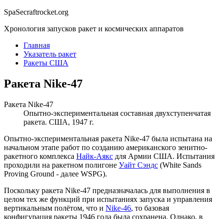
Spa
S
ecraftrocket.org
Хронология запусков ракет и космических аппаратов
Главная
Указатель ракет
Ракеты США
Ракета Nike-47
Ракета Nike-47
Опытно-экспериментальная составная двухступенчатая
ракета. США, 1947 г.
Опытно-экспериментальная ракета Nike-47 была испытана на
начальном этапе работ по созданию американского зенитно-
ракетного комплекса
Найк-Аякс
для Армии США. Испытания
проходили на ракетном полигоне
Уайт Сэндс
(White Sands
Proving Ground - далее WSPG).
Поскольку ракета Nike-47 предназначалась для выполнения в
целом тех же функций при испытаниях запуска и управления
вертикальным полётом, что и
Nike-46
, то базовая
конфигурация ракеты 1946 года была сохранена. Однако, в