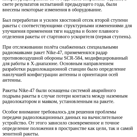
свете результатов испытаний предыдущего года, были
внесены некоторые изменения в оборудование.
Был переработан и усилен хвостовой отсек второй ступени
ракеты с соответствующими структурными изменениями для
улучшения применения тяги наддува и более плавного
отделения ракеты от стартового ускорителя (первая ступень).
При отслеживании полёта снабженных специальными
радиомаяками ракет Nike-47, примеменялся радар
противовоздушной обороны SCR-584, модифицированный
для работы в X-диапазоне. Основным направлением
разработки радиолокационной станции было определение
наилучшей конфигурации антенны и ориентации осей
антенны.
Ракеты Nike-47 были оснащены системой аварийного
подрыва ракеты в случае потери контакта между наземным
радиолокатором и маяком, установленным на ракете.
Особое внимание требовалось для решения проблемы
передачи радиолокационных данных на вычислительное
устройство. От этого зависило своевременное и точное
определение положения в пространстве как цели, так и самой
зенитной ракеты.