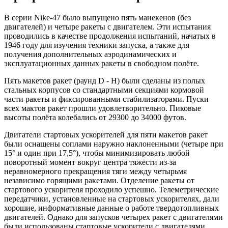
В серии Nike-47 было выпущено пять манекенов (без
двигателей) и четыре ракеты с двигателем. Эти испытания
проводились в качестве продолжения испытаний, начатых в
1946 году для изучения техники запуска, а также для
получения дополнительных аэродинамических и
эксплуатационных данных ракеты в свободном полёте.
Пять макетов ракет (раунд D - H) были сделаны из полых
стальных корпусов со стандартными секциями кормовой
части ракеты и фиксированными стабилизаторами. Пуски
всех мактов ракет прошли удовлетворительно. Пиковые
высоты полёта колебались от 29300 до 34000 футов.
Двигатели стартовых ускорителей для пяти макетов ракет
были оснащены соплами наружно наклоненными (четыре при
15° и один при 17,5°), чтобы минимизировать любой
поворотный момент вокруг центра тяжести из-за
неравномерного прекращения тяги между четырьмя
независимо горящими ракетами. Отделение ракеты от
стартового ускорителя проходило успешно. Телеметрические
передатчики, установленные на стартовых ускорителях, дали
хорошие, информативные данные о работе твердотопливных
двигателей. Однако для запусков четырех ракет с двигателями
были использованы стартовые ускорители с двигателями,